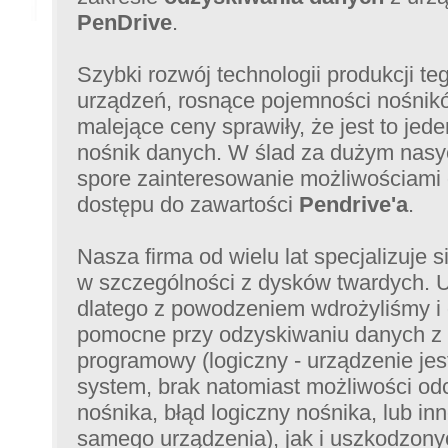
PenDrive
.
Szybki rozwój technologii produkcji te
urządzeń, rosnące pojemności nośnikó
malejące ceny sprawiły, że jest to jed
nośnik danych. W ślad za dużym nasyc
spore zainteresowanie możliwościami
dostępu do zawartości
Pendrive'a
.
Nasza firma od wielu lat specjalizuje
w szczególności z dysków twardych. 
dlatego z powodzeniem wdrożyliśmy i o
pomocne przy odzyskiwaniu danych z
programowy (logiczny - urządzenie je
system, brak natomiast możliwości od
nośnika, błąd logiczny nośnika, lub i
samego urządzenia), jak i uszkodzonyc